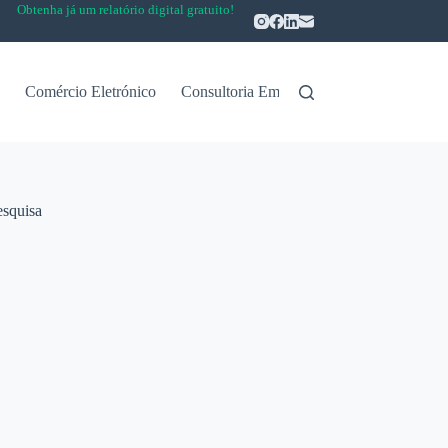
Obtenha já um relatório digital gratuito!
Comércio Eletrónico
Consultoria Empresarial
Casos de Suc
esquisa