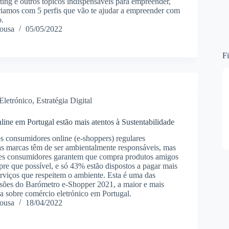
ting e outros tópicos indispensáveis para empreender,
 criamos com 5 perfis que vão te ajudar a empreender com
o.
ousa
05/05/2022
Fi
Eletrónico
,
Estratégia Digital
ine em Portugal estão mais atentos à Sustentabilidade
 consumidores online (e-shoppers) regulares
s marcas têm de ser ambientalmente responsáveis, mas
es consumidores garantem que compra produtos amigos
re que possível, e só 43% estão dispostos a pagar mais
erviços que respeitem o ambiente. Esta é uma das
usões do Barómetro e-Shopper 2021, a maior e mais
a sobre comércio eletrónico em Portugal.
ousa
18/04/2022