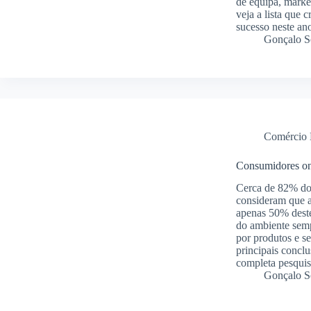
de equipa, marke
veja a lista que
sucesso neste an
Gonçalo S
Comércio 
Consumidores onl
Cerca de 82% dos
consideram que a
apenas 50% dest
do ambiente semp
por produtos e s
principais concl
completa pesquis
Gonçalo S