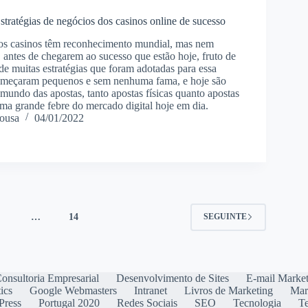
tratégias de negócios dos casinos online de sucesso
os casinos têm reconhecimento mundial, mas nem
 antes de chegarem ao sucesso que estão hoje, fruto de
de muitas estratégias que foram adotadas para essa
começaram pequenos e sem nenhuma fama, e hoje são
mundo das apostas, tanto apostas físicas quanto apostas
uma grande febre do mercado digital hoje em dia.
ousa
04/01/2022
4
…
14
SEGUINTE
onsultoria Empresarial
Desenvolvimento de Sites
E-mail Marke
ics
Google Webmasters
Intranet
Livros de Marketing
Mar
Press
Portugal 2020
Redes Sociais
SEO
Tecnologia
T