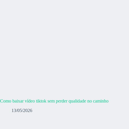
Como baixar vídeo tiktok sem perder qualidade no caminho
13/05/2026