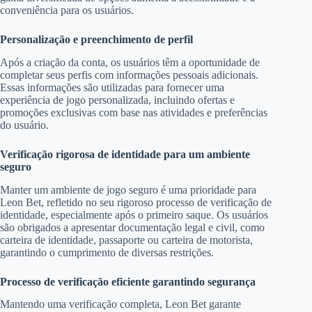
conveniência para os usuários.
Personalização e preenchimento de perfil
Após a criação da conta, os usuários têm a oportunidade de
completar seus perfis com informações pessoais adicionais.
Essas informações são utilizadas para fornecer uma
experiência de jogo personalizada, incluindo ofertas e
promoções exclusivas com base nas atividades e preferências
do usuário.
Verificação rigorosa de identidade para um ambiente
seguro
Manter um ambiente de jogo seguro é uma prioridade para
Leon Bet, refletido no seu rigoroso processo de verificação de
identidade, especialmente após o primeiro saque. Os usuários
são obrigados a apresentar documentação legal e civil, como
carteira de identidade, passaporte ou carteira de motorista,
garantindo o cumprimento de diversas restrições.
Processo de verificação eficiente garantindo segurança
Mantendo uma verificação completa, Leon Bet garante