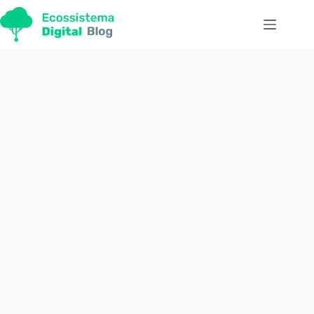
Pular
para
o
conteúdo