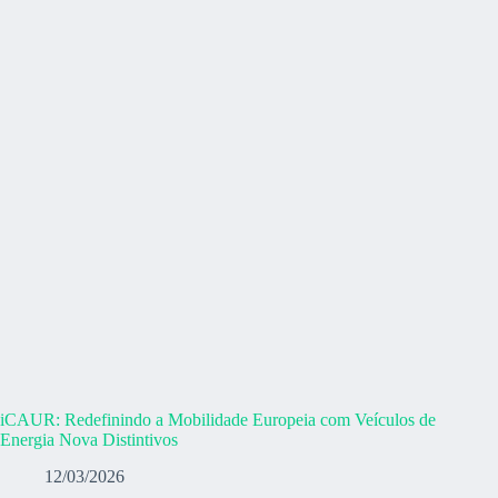
iCAUR: Redefinindo a Mobilidade Europeia com Veículos de
Energia Nova Distintivos
12/03/2026