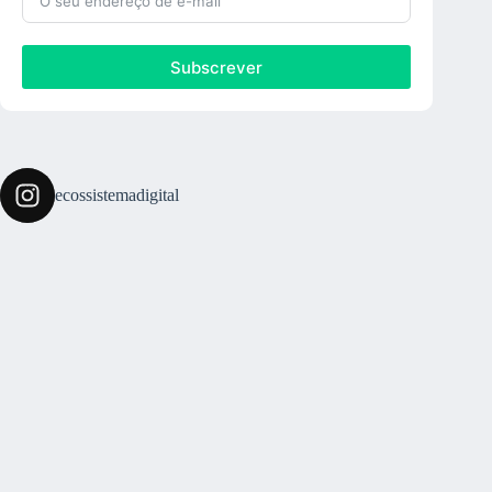
Subscrever
ecossistemadigital