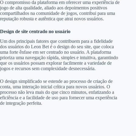
O compromisso da plataforma em oferecer uma experiência de
jogo de alta qualidade, aliado aos depoimentos positivos
compartilhados na comunidade de jogos, contribui para uma
reputação robusta e autêntica que atrai novos usuários.
Design de site centrado no usuário
Um dos principais fatores que contribuem para a fidelidade
dos usuários do Leon Bet é o design do seu site, que coloca
uma forte ênfase em ser centrado no usuário. A plataforma
prioriza uma navegação rápida, simples e intuitiva, garantindo
que os usuários possam explorar facilmente a variedade de
jogos e recursos sem complexidade desnecessária.
O design simplificado se estende ao processo de criação de
conta, uma interação inicial crítica para novos usuários. O
processo não leva mais do que cinco minutos, enfatizando a
eficiência e a facilidade de uso para fornecer uma experiência
de integração perfeita.