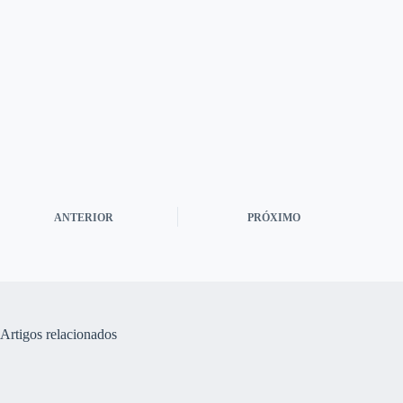
ANTERIOR
PRÓXIMO
Artigos relacionados