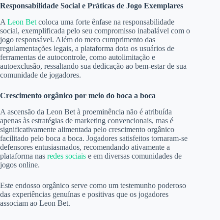
Responsabilidade Social e Práticas de Jogo Exemplares
A
Leon Bet
coloca uma forte ênfase na responsabilidade
social, exemplificada pelo seu compromisso inabalável com o
jogo responsável. Além do mero cumprimento das
regulamentações legais, a plataforma dota os usuários de
ferramentas de autocontrole, como autolimitação e
autoexclusão, ressaltando sua dedicação ao bem-estar de sua
comunidade de jogadores.
Crescimento orgânico por meio do boca a boca
A ascensão da Leon Bet à proeminência não é atribuída
apenas às estratégias de marketing convencionais, mas é
significativamente alimentada pelo crescimento orgânico
facilitado pelo boca a boca. Jogadores satisfeitos tornaram-se
defensores entusiasmados, recomendando ativamente a
plataforma nas
redes sociais
e em diversas comunidades de
jogos online.
Este endosso orgânico serve como um testemunho poderoso
das experiências genuínas e positivas que os jogadores
associam ao Leon Bet.