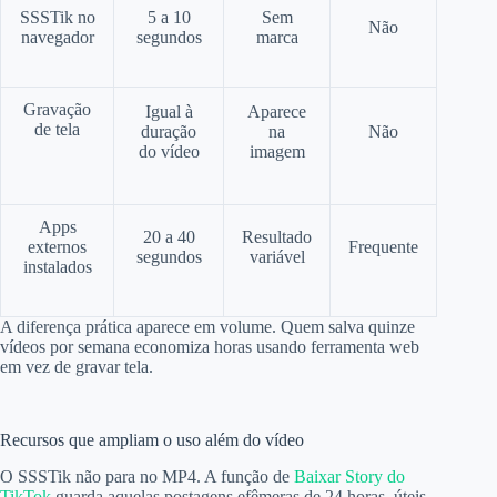
SSSTik no
5 a 10
Sem
Não
navegador
segundos
marca
Gravação
Igual à
Aparece
de tela
duração
na
Não
do vídeo
imagem
Apps
20 a 40
Resultado
externos
Frequente
segundos
variável
instalados
A diferença prática aparece em volume. Quem salva quinze
vídeos por semana economiza horas usando ferramenta web
em vez de gravar tela.
Recursos que ampliam o uso além do vídeo
O SSSTik não para no MP4. A função de
Baixar Story do
TikTok
guarda aquelas postagens efêmeras de 24 horas, úteis