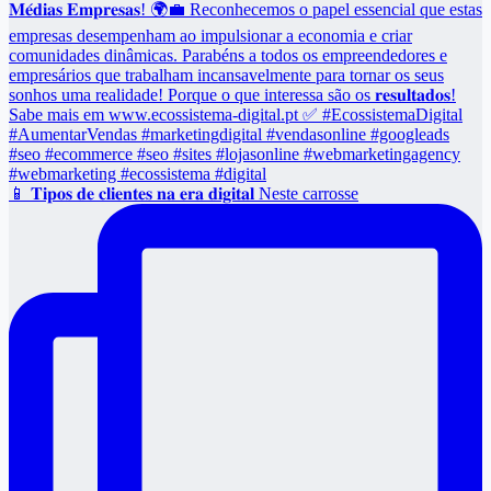
📱 𝐓𝐢𝐩𝐨𝐬 𝐝𝐞 𝐜𝐥𝐢𝐞𝐧𝐭𝐞𝐬 𝐧𝐚 𝐞𝐫𝐚 𝐝𝐢𝐠𝐢𝐭𝐚𝐥 Neste carrosse