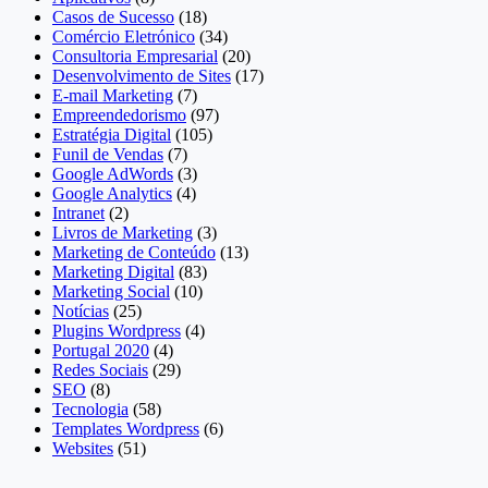
Casos de Sucesso
(18)
Comércio Eletrónico
(34)
Consultoria Empresarial
(20)
Desenvolvimento de Sites
(17)
E-mail Marketing
(7)
Empreendedorismo
(97)
Estratégia Digital
(105)
Funil de Vendas
(7)
Google AdWords
(3)
Google Analytics
(4)
Intranet
(2)
Livros de Marketing
(3)
Marketing de Conteúdo
(13)
Marketing Digital
(83)
Marketing Social
(10)
Notícias
(25)
Plugins Wordpress
(4)
Portugal 2020
(4)
Redes Sociais
(29)
SEO
(8)
Tecnologia
(58)
Templates Wordpress
(6)
Websites
(51)