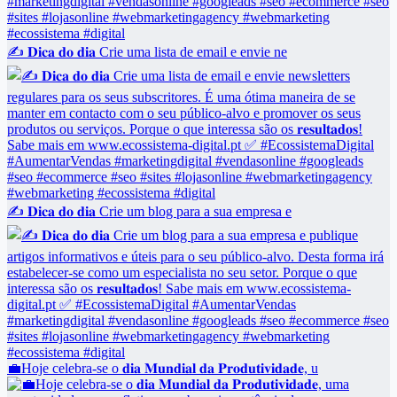
✍️ 𝐃𝐢𝐜𝐚 𝐝𝐨 𝐝𝐢𝐚 Crie uma lista de email e envie ne
✍️ 𝐃𝐢𝐜𝐚 𝐝𝐨 𝐝𝐢𝐚 Crie um blog para a sua empresa e
💼Hoje celebra-se o 𝐝𝐢𝐚 𝐌𝐮𝐧𝐝𝐢𝐚𝐥 𝐝𝐚 𝐏𝐫𝐨𝐝𝐮𝐭𝐢𝐯𝐢𝐝𝐚𝐝𝐞, u