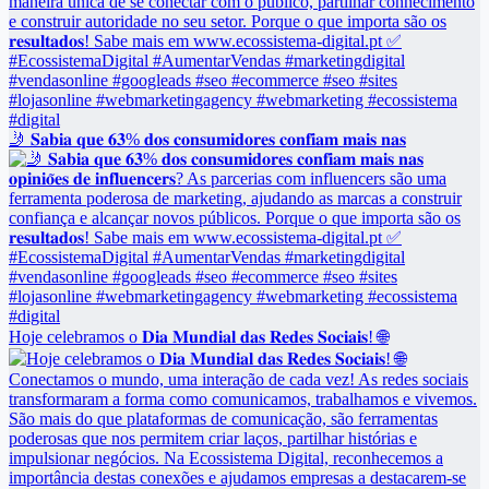
🤳 𝐒𝐚𝐛𝐢𝐚 𝐪𝐮𝐞 𝟔𝟑% 𝐝𝐨𝐬 𝐜𝐨𝐧𝐬𝐮𝐦𝐢𝐝𝐨𝐫𝐞𝐬 𝐜𝐨𝐧𝐟𝐢𝐚𝐦 𝐦𝐚𝐢𝐬 𝐧𝐚𝐬
Hoje celebramos o 𝐃𝐢𝐚 𝐌𝐮𝐧𝐝𝐢𝐚𝐥 𝐝𝐚𝐬 𝐑𝐞𝐝𝐞𝐬 𝐒𝐨𝐜𝐢𝐚𝐢𝐬! 🌐