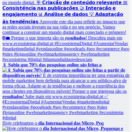
📱 𝐒𝐚𝐛𝐢𝐚 𝐪𝐮𝐞 𝟕𝟎% 𝐝𝐚𝐬 𝐩𝐞𝐬𝐪𝐮𝐢𝐬𝐚𝐬 𝐨𝐧𝐥𝐢𝐧𝐞 𝐬𝐚̃𝐨 𝐟𝐞𝐢𝐭𝐚𝐬 𝐚
Hoje celebramos o 𝐝𝐢𝐚 𝐈𝐧𝐭𝐞𝐫𝐧𝐚𝐜𝐢𝐨𝐧𝐚𝐥 𝐝𝐚𝐬 𝐌𝐢𝐜𝐫𝐨, 𝐏𝐞𝐪