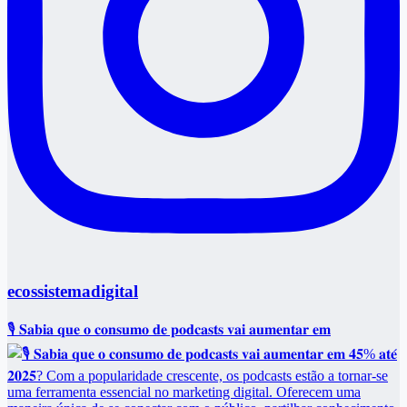
ecossistemadigital
🎙️ 𝐒𝐚𝐛𝐢𝐚 𝐪𝐮𝐞 𝐨 𝐜𝐨𝐧𝐬𝐮𝐦𝐨 𝐝𝐞 𝐩𝐨𝐝𝐜𝐚𝐬𝐭𝐬 𝐯𝐚𝐢 𝐚𝐮𝐦𝐞𝐧𝐭𝐚𝐫 𝐞𝐦