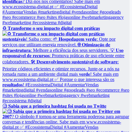
♻️ 𝐓𝐫𝐚𝐧𝐬𝐟𝐨𝐫𝐦𝐞 𝐨 𝐬𝐞𝐮 𝐢𝐦𝐩𝐚𝐜𝐭𝐨 𝐝𝐢𝐠𝐢𝐭𝐚𝐥 𝐜𝐨𝐦 𝐩𝐫𝐚́𝐭𝐢𝐜𝐚𝐬
🧐 𝐒𝐚𝐛𝐢𝐚 𝐪𝐮𝐞 𝐚 𝐩𝐫𝐢𝐦𝐞𝐢𝐫𝐚 𝐡𝐚𝐬𝐡𝐭𝐚𝐠 𝐟𝐨𝐢 𝐮𝐬𝐚𝐝𝐚 𝐧𝐨 𝐓𝐰𝐢𝐭𝐭𝐞