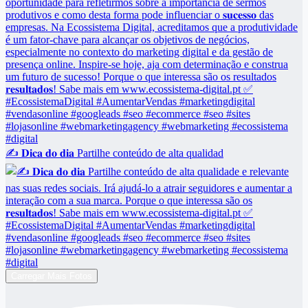
✍️ 𝐃𝐢𝐜𝐚 𝐝𝐨 𝐝𝐢𝐚 Partilhe conteúdo de alta qualidad
Carregar Mais Fotos