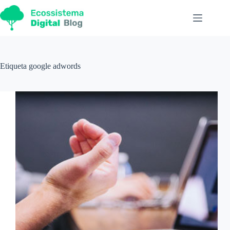
Pular
para
o
conteúdo
Etiqueta
google adwords