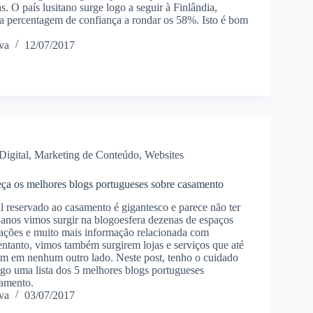
as. O país lusitano surge logo a seguir à Finlândia,
 percentagem de confiança a rondar os 58%. Isto é bom
va
12/07/2017
Digital
,
Marketing de Conteúdo
,
Websites
ça os melhores blogs portugueses sobre casamento
l reservado ao casamento é gigantesco e parece não ter
 anos vimos surgir na blogoesfera dezenas de espaços
rações e muito mais informação relacionada com
ntanto, vimos também surgirem lojas e serviços que até
iam em nenhum outro lado. Neste post, tenho o cuidado
igo uma lista dos 5 melhores blogs portugueses
samento.
va
03/07/2017