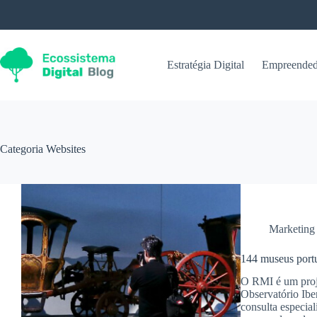
Pular
para
o
conteúdo
Estratégia Digital
Empreended
Categoria
Websites
Marketing 
144 museus portu
O RMI é um proje
Observatório Ib
consulta especia