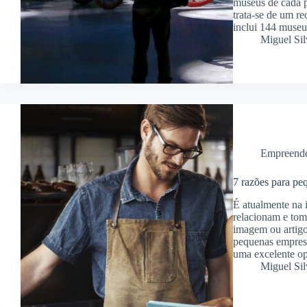
museus de cada p
trata-se de um r
inclui 144 museu
Miguel Sil
Empreend
7 razões para pe
É atualmente na 
relacionam e tom
imagem ou artigo
pequenas empresa
uma excelente op
Miguel Sil