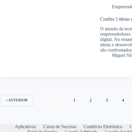
Empreend
Confira 5 ideias 
O mundo da tecno
empreendedores q
digital. No ent
ideias e desenvo
são confrontados
Miguel Sil
1
2
3
4
ANTERIOR
Aplicativos
Casos de Sucesso
Comércio Eletrónico
C
Funil de Vendas
Google AdWords
Google Analyt