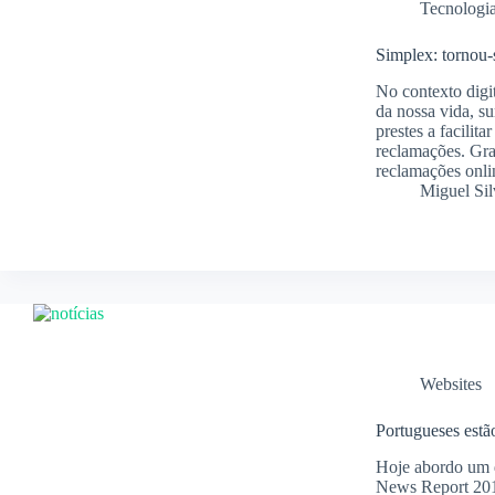
Tecnologi
Simplex: tornou-
No contexto digi
da nossa vida, su
prestes a facilit
reclamações. Graç
reclamações onlin
Miguel Sil
Websites
Portugueses estã
Hoje abordo um d
News Report 2017