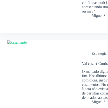
confia nas notíci
apresentando uma
ou mau?
Miguel Sil
Estratégia 
Vai casar? Conhe
O mercado digita
fim. Nos últimos
com dicas, inspi
casamentos. No e
à data não exist
de partilhar cons
dedicados ao ca
Miguel Sil