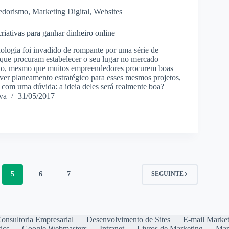
edorismo
,
Marketing Digital
,
Websites
criativas para ganhar dinheiro online
logia foi invadido de rompante por uma série de
ue procuram estabelecer o seu lugar no mercado
anto, mesmo que muitos empreendedores procurem boas
lver planeamento estratégico para esses mesmos projetos,
 com uma dúvida: a ideia deles será realmente boa?
va
31/05/2017
5
6
7
SEGUINTE
onsultoria Empresarial
Desenvolvimento de Sites
E-mail Marke
ics
Google Webmasters
Intranet
Livros de Marketing
Mar