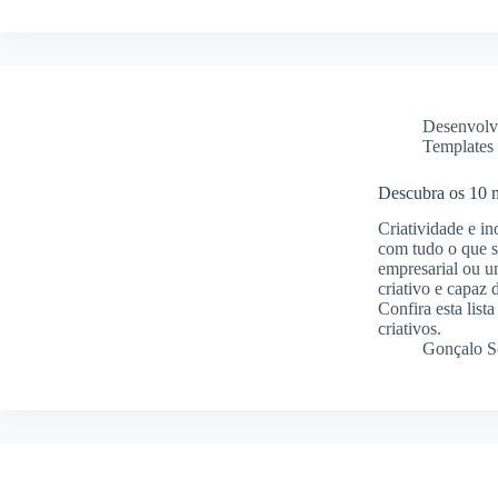
Desenvolv
Templates
Descubra os 10 m
Criatividade e i
com tudo o que s
empresarial ou um
criativo e capaz 
Confira esta list
criativos.
Gonçalo S