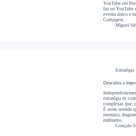
YouTube em Portu
faz no YouTube e
evento único e i
Culturgest.
Miguel Sil
Estratégia 
Descubra a impo
Independentement
estratégia de com
complexas que, q
É neste sentido 
mentais), diagra
milímetro.
Gonçalo S