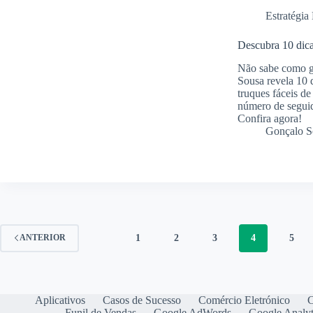
Estratégia 
Descubra 10 dica
Não sabe como ga
Sousa revela 10 
truques fáceis d
número de seguid
Confira agora!
Gonçalo S
1
2
3
4
5
ANTERIOR
Aplicativos
Casos de Sucesso
Comércio Eletrónico
C
Funil de Vendas
Google AdWords
Google Analyt