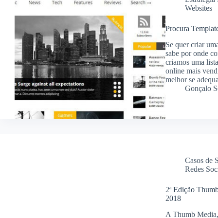
Websites
Procura Template
Se quer criar uma
sabe por onde com
criamos uma lista
online mais vend
melhor se adequa
Gonçalo S
Casos de 
Redes Soci
2ª Edição Thumb
2018
A Thumb Media, o