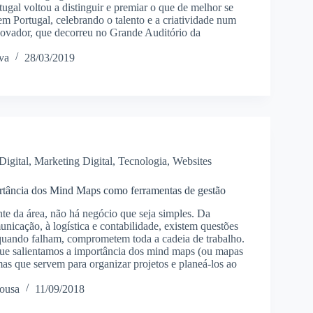
gal voltou a distinguir e premiar o que de melhor se
m Portugal, celebrando o talento e a criatividade num
novador, que decorreu no Grande Auditório da
va
28/03/2019
Digital
,
Marketing Digital
,
Tecnologia
,
Websites
rtância dos Mind Maps como ferramentas de gestão
e da área, não há negócio que seja simples. Da
unicação, à logística e contabilidade, existem questões
uando falham, comprometem toda a cadeia de trabalho.
que salientamos a importância dos mind maps (ou mapas
mas que servem para organizar projetos e planeá-los ao
ousa
11/09/2018