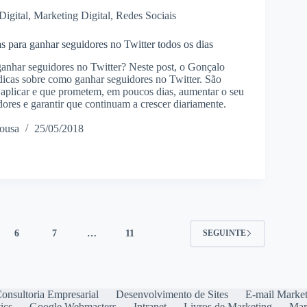
Digital
,
Marketing Digital
,
Redes Sociais
s para ganhar seguidores no Twitter todos os dias
nhar seguidores no Twitter? Neste post, o Gonçalo
dicas sobre como ganhar seguidores no Twitter. São
e aplicar e que prometem, em poucos dias, aumentar o seu
ores e garantir que continuam a crescer diariamente.
ousa
25/05/2018
6
7
…
11
SEGUINTE
onsultoria Empresarial
Desenvolvimento de Sites
E-mail Marke
ics
Google Webmasters
Intranet
Livros de Marketing
Mar