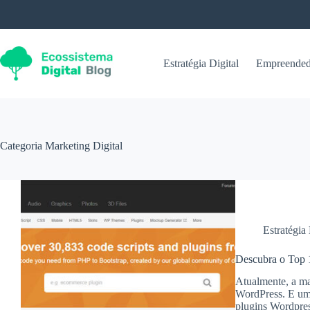
Pular
para
o
conteúdo
Estratégia Digital
Empreended
Categoria
Marketing Digital
Estratégia 
Descubra o Top 
Atualmente, a mai
WordPress. E uma
plugins Wordpres