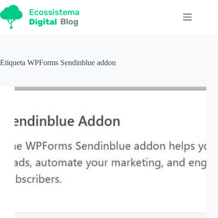
Pular
para
o
conteúdo
Etiqueta
WPForms Sendinblue addon