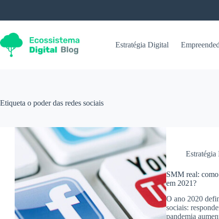
Pular
para
o
conteúdo
Estratégia Digital
Empreended
Etiqueta
o poder das redes sociais
Estratégia 
SMM real: como 
em 2021?
O ano 2020 defin
sociais: responde
pandemia aumento