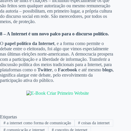
através de links e citações – incluindo especialmente os que
são feitos sem qualquer autorização ou mesmo remuneração
da autoria – possibilitam, em primeiro lugar, a própria cultura
do discurso social em rede. São merecedores, por todos os
meios, de proteção.
8 – A Internet é um novo palco para o discurso político.
O
papel político da Internet
, e a forma como permite o
debate entre o eleitorado, foi algo que vimos especialmente
nas últimas eleições norte-americanas. A democracia prospera
com a participação e a liberdade de informação. Transferir a
discussão política dos meios tradicionais para a Internet, para
plataformas como o
Twitter
, o
Facebook
e até mesmo
blogs
,
significa alargar este debate, pelo envolvimento da
participação ativa do público.
Etiquetas
#
a internet como forma de comunicação
#
coisas da internet
#
comunicação e internet
#
conceito de internet