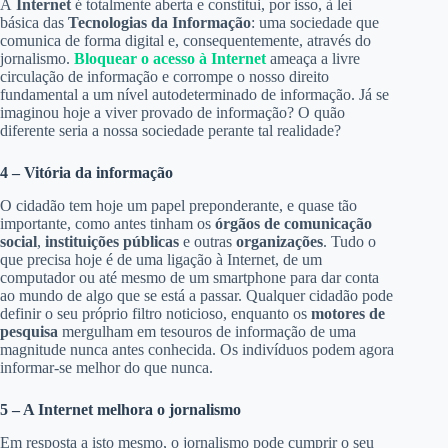
A
Internet
é totalmente aberta e constitui, por isso, à lei
básica das
Tecnologias da Informação
: uma sociedade que
comunica de forma digital e, consequentemente, através do
jornalismo.
Bloquear o acesso à Internet
ameaça a livre
circulação de informação e corrompe o nosso direito
fundamental a um nível autodeterminado de informação. Já se
imaginou hoje a viver provado de informação? O quão
diferente seria a nossa sociedade perante tal realidade?
4 – Vitória da informação
O cidadão tem hoje um papel preponderante, e quase tão
importante, como antes tinham os
órgãos de comunicação
social
,
instituições públicas
e outras
organizações
. Tudo o
que precisa hoje é de uma ligação à Internet, de um
computador ou até mesmo de um smartphone para dar conta
ao mundo de algo que se está a passar. Qualquer cidadão pode
definir o seu próprio filtro noticioso, enquanto os
motores de
pesquisa
mergulham em tesouros de informação de uma
magnitude nunca antes conhecida. Os indivíduos podem agora
informar-se melhor do que nunca.
5 – A Internet melhora o jornalismo
Em resposta a isto mesmo, o jornalismo pode cumprir o seu