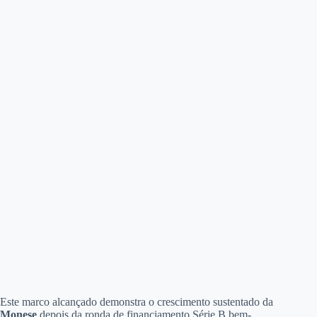
Este marco alcançado demonstra o crescimento sustentado da
Monese
depois da ronda de financiamento Série B bem-