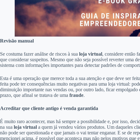
Revisão manual
Se costuma fazer análise de riscos à sua
loja virtual
, considere então f
que considerar suspeitos. Mesmo que não seja possível reverter uma de
sistema com informações importantes para detectar padrões de comporta
Esta é uma operação que merece toda a sua atenção e que deve ser fei
feita pode ter consequências muito negativas para uma loja virtual: po
diminuição importante nas vendas ou, por outro lado, ficar empolgado
prazo, que afinal se tratava de uma
fraude
.
Acreditar que cliente antigo é venda garantida
É muito raro acontecer, mas há sempre a possibilidade e, por isso, decid
na sua
loja virtual
a quem já vendeu vários produtos. Um daqueles clie
não pode ser questionada e que jamais o vai tentar enganar. E se de r
mencionei acima, é possível que aconteça mas não pelos motivos que es