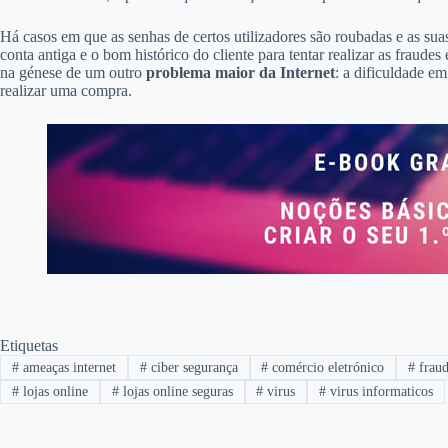
Há casos em que as senhas de certos utilizadores são roubadas e as suas
conta antiga e o bom histórico do cliente para tentar realizar as fraudes 
na génese de um outro
problema maior da Internet
: a dificuldade e
realizar uma compra.
Etiquetas
#
ameaças internet
#
ciber segurança
#
comércio eletrónico
#
frau
#
lojas online
#
lojas online seguras
#
virus
#
virus informaticos