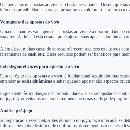
Os mercados de apostas ao vivo são bastante variados. Desde
apostas 
inúmeras possibilidades para os apostadores explorarem. Isso torna a 
Vantagens das apostas ao vivo
Uma das maiores vantagens das apostas ao vivo é a oportunidade de corr
sua previsão inicial está errada, pode ajustar suas apostas durante a pa
Além disso, muitas casas de apostas oferecem recursos exclusivos para
ferramentas de
cash out
. Esses recursos podem ser benéficos para melh
Estratégias eficazes para apostar ao vivo
Para ter êxito nas
apostas ao vivo
, é fundamental seguir algumas estr
entender as
odds dinâmicas
e saber quando apostar são aspectos cruci
Fique atento às mudanças nas probabilidades. Elas são ajustadas cont
do jogo. Aproveitar as melhorias momentâneas nas odds pode proporcion
Análise pré-jogo
A preparação é essencial. Antes do início do jogo, faça uma análise de
Informações sobre histórico de confrontos, desempenhos recentes e lesõe