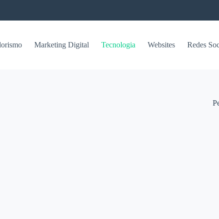
orismo
Marketing Digital
Tecnologia
Websites
Redes Soc
P