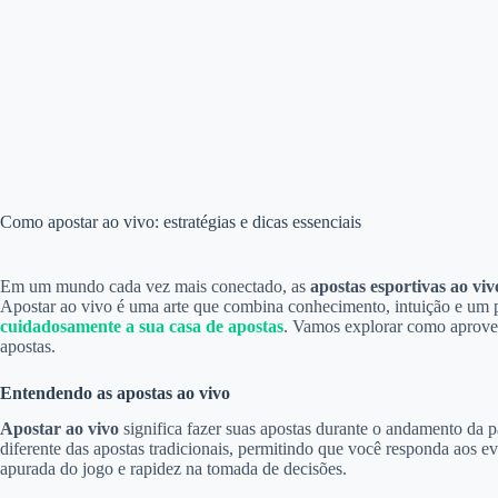
Como apostar ao vivo: estratégias e dicas essenciais
Em um mundo cada vez mais conectado, as
apostas esportivas ao viv
Apostar ao vivo é uma arte que combina conhecimento, intuição e um p
cuidadosamente a sua casa de apostas
. Vamos explorar como aprove
apostas.
Entendendo as apostas ao vivo
Apostar ao vivo
significa fazer suas apostas durante o andamento da 
diferente das apostas tradicionais, permitindo que você responda aos e
apurada do jogo e rapidez na tomada de decisões.