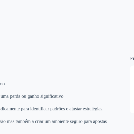
Fi
imo.
uma perda ou ganho significativo.
icamente para identificar padrões e ajustar estratégias.
rsão mas também a criar um ambiente seguro para apostas