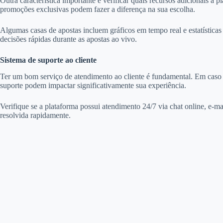
Outra característica importante é verificar quais recursos adicionais a 
promoções exclusivas podem fazer a diferença na sua escolha.
Algumas casas de apostas incluem gráficos em tempo real e estatísticas 
decisões rápidas durante as apostas ao vivo.
Sistema de suporte ao cliente
Ter um bom serviço de atendimento ao cliente é fundamental. Em caso d
suporte podem impactar significativamente sua experiência.
Verifique se a plataforma possui atendimento 24/7 via chat online, e-ma
resolvida rapidamente.