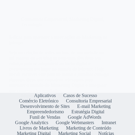
Consultoria Empresarial
,
Marketing Digital
,
Tecnologia
8 dicas para aprender a fazer ações de Marketing na
Internet
Seja na criação de redes sociais, de um website ou
até mesmo de um blog as empresas têm feito um
esforço para se adaptarem ao meio digital e
encontrarem um lugar no mundo da Internet. Hoje
decidi escrever este post de forma a partilhar consigo
algumas dicas que considero relevantes para
entender o mundo do Marketing Digital e assegurar
que começa a ter resultados.
Aplicativos
Casos de Sucesso
Miguel Silva
09/05/2017
Comércio Eletrónico
Consultoria Empresarial
Desenvolvimento de Sites
E-mail Marketing
Empreendedorismo
Estratégia Digital
Funil de Vendas
Google AdWords
Google Analytics
Google Webmasters
Intranet
Livros de Marketing
Marketing de Conteúdo
Marketing Digital
Marketing Social
Notícias