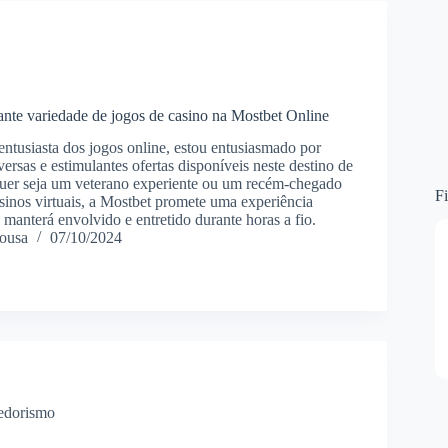
ante variedade de jogos de casino na Mostbet Online
tusiasta dos jogos online, estou entusiasmado por
ersas e estimulantes ofertas disponíveis neste destino de
Quer seja um veterano experiente ou um recém-chegado
Fi
inos virtuais, a Mostbet promete uma experiência
 manterá envolvido e entretido durante horas a fio.
ousa
07/10/2024
edorismo