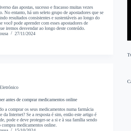
verso das apostas, sucesso e fracasso muitas vezes
o. No entanto, há um seleto grupo de apostadores que se
ndo resultados consistentes e sustentáveis ao longo do
e você pode aprender com esses apostadores de
que iremos desvendar ao longo deste conteúdo.
ousa
27/11/2024
T
C
Eletrónico
ber antes de comprar medicamentos online
tado a comprar os seus medicamentos numa farmácia
e da Internet? Se a resposta é sim, então este artigo é
de, pode e deve proteger-se a si e à sua família sendo
o compra medicamentos online.
ousa
15/10/2024