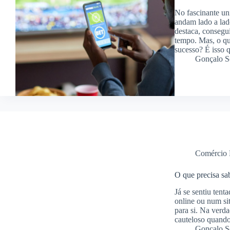
No fascinante uni
andam lado a lad
destaca, consegui
tempo. Mas, o qu
sucesso? É isso 
Gonçalo S
Comércio 
O que precisa sa
Já se sentiu ten
online ou num sit
para si. Na verda
cauteloso quand
Gonçalo S