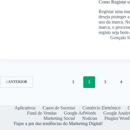
Como Registar 
Registar uma mar
deseja proteger a
uso da marca. Nes
marca, o processo
registo seja bem
Gonçalo S
1
2
3
4
ANTERIOR
Aplicativos
Casos de Sucesso
Comércio Eletrónico
C
Funil de Vendas
Google AdWords
Google Analyt
Marketing Social
Notícias
Plugins Word
Fique a par das tendências do Marketing Digital!