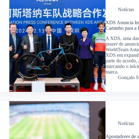
Notícias
XDS Anuncia Imp
Caminho para a 
A XDS, uma das m
prazer de anunci
WorldTeam Astana
XDS em expandir
parte do acordo,
marcando o iníci
marca.
Gonçalo S
Notícias
Apostadores de s