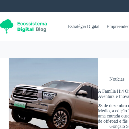
Pular
para
o
conteúdo
Estratégia Digital
Empreended
Notícias
A Família Hi4 
Aventura e Inov
28 de dezembro d
Médio, a ediçã
uma entrada ousa
de off-road e fãs 
Gonçalo S