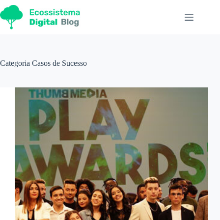
Pular
para
o
conteúdo
Categoria
Casos de Sucesso