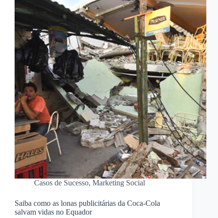
Casos de Sucesso
,
Marketing Social
Saiba como as lonas publicitárias da Coca-Cola
salvam vidas no Equador