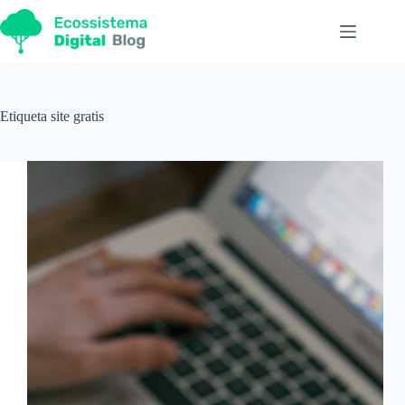
Pular
para
o
conteúdo
Etiqueta
site gratis