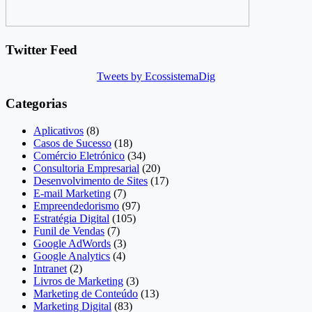
Twitter Feed
Tweets by EcossistemaDig
Categorias
Aplicativos
(8)
Casos de Sucesso
(18)
Comércio Eletrónico
(34)
Consultoria Empresarial
(20)
Desenvolvimento de Sites
(17)
E-mail Marketing
(7)
Empreendedorismo
(97)
Estratégia Digital
(105)
Funil de Vendas
(7)
Google AdWords
(3)
Google Analytics
(4)
Intranet
(2)
Livros de Marketing
(3)
Marketing de Conteúdo
(13)
Marketing Digital
(83)