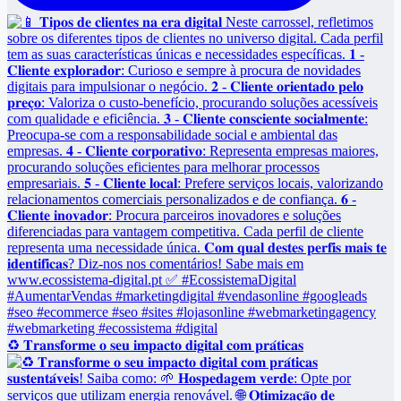
♻️ 𝐓𝐫𝐚𝐧𝐬𝐟𝐨𝐫𝐦𝐞 𝐨 𝐬𝐞𝐮 𝐢𝐦𝐩𝐚𝐜𝐭𝐨 𝐝𝐢𝐠𝐢𝐭𝐚𝐥 𝐜𝐨𝐦 𝐩𝐫𝐚́𝐭𝐢𝐜𝐚𝐬