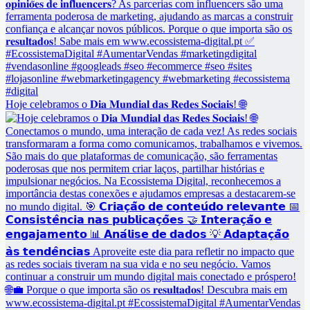
Hoje celebramos o 𝐃𝐢𝐚 𝐌𝐮𝐧𝐝𝐢𝐚𝐥 𝐝𝐚𝐬 𝐑𝐞𝐝𝐞𝐬 𝐒𝐨𝐜𝐢𝐚𝐢𝐬! 🌐