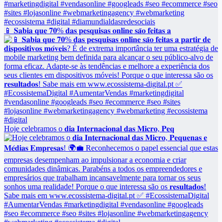
📱 𝐒𝐚𝐛𝐢𝐚 𝐪𝐮𝐞 𝟕𝟎% 𝐝𝐚𝐬 𝐩𝐞𝐬𝐪𝐮𝐢𝐬𝐚𝐬 𝐨𝐧𝐥𝐢𝐧𝐞 𝐬𝐚̃𝐨 𝐟𝐞𝐢𝐭𝐚𝐬 𝐚
Hoje celebramos o 𝐝𝐢𝐚 𝐈𝐧𝐭𝐞𝐫𝐧𝐚𝐜𝐢𝐨𝐧𝐚𝐥 𝐝𝐚𝐬 𝐌𝐢𝐜𝐫𝐨, 𝐏𝐞𝐪