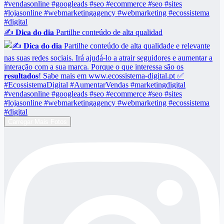
✍️ 𝐃𝐢𝐜𝐚 𝐝𝐨 𝐝𝐢𝐚 Partilhe conteúdo de alta qualidad
Carregar Mais Fotos