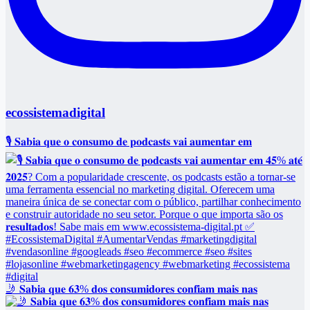
ecossistemadigital
🎙️ 𝐒𝐚𝐛𝐢𝐚 𝐪𝐮𝐞 𝐨 𝐜𝐨𝐧𝐬𝐮𝐦𝐨 𝐝𝐞 𝐩𝐨𝐝𝐜𝐚𝐬𝐭𝐬 𝐯𝐚𝐢 𝐚𝐮𝐦𝐞𝐧𝐭𝐚𝐫 𝐞𝐦
🤳 𝐒𝐚𝐛𝐢𝐚 𝐪𝐮𝐞 𝟔𝟑% 𝐝𝐨𝐬 𝐜𝐨𝐧𝐬𝐮𝐦𝐢𝐝𝐨𝐫𝐞𝐬 𝐜𝐨𝐧𝐟𝐢𝐚𝐦 𝐦𝐚𝐢𝐬 𝐧𝐚𝐬