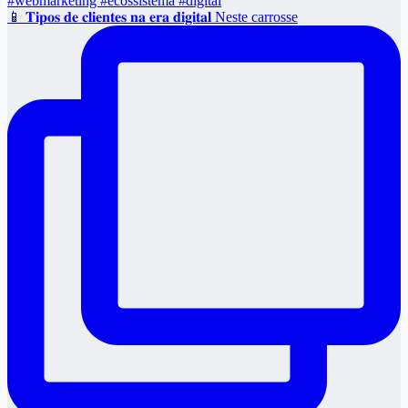
📱 𝐓𝐢𝐩𝐨𝐬 𝐝𝐞 𝐜𝐥𝐢𝐞𝐧𝐭𝐞𝐬 𝐧𝐚 𝐞𝐫𝐚 𝐝𝐢𝐠𝐢𝐭𝐚𝐥 Neste carrosse