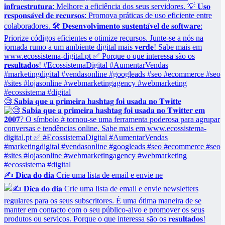
🧐 𝐒𝐚𝐛𝐢𝐚 𝐪𝐮𝐞 𝐚 𝐩𝐫𝐢𝐦𝐞𝐢𝐫𝐚 𝐡𝐚𝐬𝐡𝐭𝐚𝐠 𝐟𝐨𝐢 𝐮𝐬𝐚𝐝𝐚 𝐧𝐨 𝐓𝐰𝐢𝐭𝐭𝐞
✍️ 𝐃𝐢𝐜𝐚 𝐝𝐨 𝐝𝐢𝐚 Crie uma lista de email e envie ne