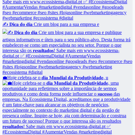
✍️ 𝐃𝐢𝐜𝐚 𝐝𝐨 𝐝𝐢𝐚 Crie um blog para a sua empresa e
💼Hoje celebra-se o 𝐝𝐢𝐚 𝐌𝐮𝐧𝐝𝐢𝐚𝐥 𝐝𝐚 𝐏𝐫𝐨𝐝𝐮𝐭𝐢𝐯𝐢𝐝𝐚𝐝𝐞, u