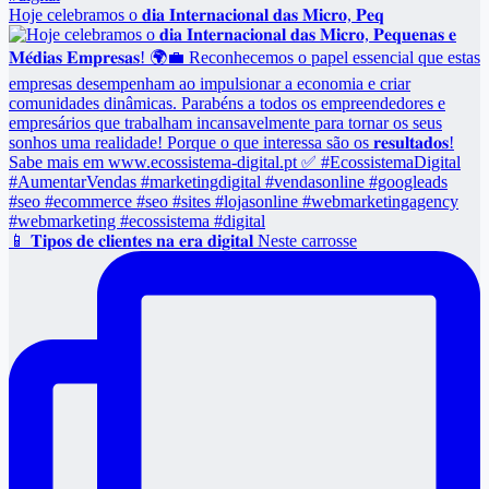
Hoje celebramos o 𝐝𝐢𝐚 𝐈𝐧𝐭𝐞𝐫𝐧𝐚𝐜𝐢𝐨𝐧𝐚𝐥 𝐝𝐚𝐬 𝐌𝐢𝐜𝐫𝐨, 𝐏𝐞𝐪
📱 𝐓𝐢𝐩𝐨𝐬 𝐝𝐞 𝐜𝐥𝐢𝐞𝐧𝐭𝐞𝐬 𝐧𝐚 𝐞𝐫𝐚 𝐝𝐢𝐠𝐢𝐭𝐚𝐥 Neste carrosse