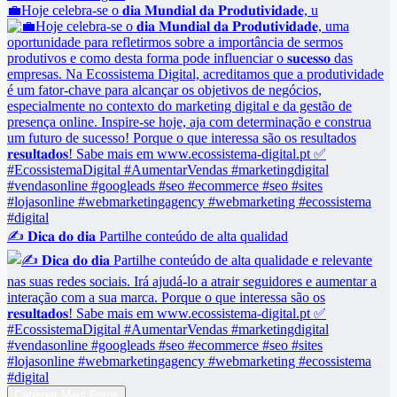
💼Hoje celebra-se o 𝐝𝐢𝐚 𝐌𝐮𝐧𝐝𝐢𝐚𝐥 𝐝𝐚 𝐏𝐫𝐨𝐝𝐮𝐭𝐢𝐯𝐢𝐝𝐚𝐝𝐞, u
✍️ 𝐃𝐢𝐜𝐚 𝐝𝐨 𝐝𝐢𝐚 Partilhe conteúdo de alta qualidad
Carregar Mais Fotos