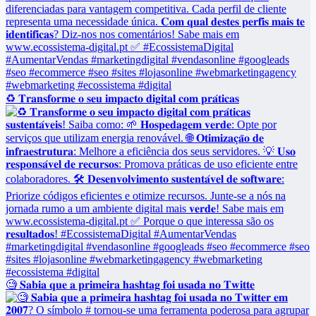
♻️ 𝐓𝐫𝐚𝐧𝐬𝐟𝐨𝐫𝐦𝐞 𝐨 𝐬𝐞𝐮 𝐢𝐦𝐩𝐚𝐜𝐭𝐨 𝐝𝐢𝐠𝐢𝐭𝐚𝐥 𝐜𝐨𝐦 𝐩𝐫𝐚́𝐭𝐢𝐜𝐚𝐬
🧐 𝐒𝐚𝐛𝐢𝐚 𝐪𝐮𝐞 𝐚 𝐩𝐫𝐢𝐦𝐞𝐢𝐫𝐚 𝐡𝐚𝐬𝐡𝐭𝐚𝐠 𝐟𝐨𝐢 𝐮𝐬𝐚𝐝𝐚 𝐧𝐨 𝐓𝐰𝐢𝐭𝐭𝐞