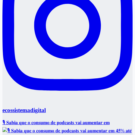
ecossistemadigital
🎙️ 𝐒𝐚𝐛𝐢𝐚 𝐪𝐮𝐞 𝐨 𝐜𝐨𝐧𝐬𝐮𝐦𝐨 𝐝𝐞 𝐩𝐨𝐝𝐜𝐚𝐬𝐭𝐬 𝐯𝐚𝐢 𝐚𝐮𝐦𝐞𝐧𝐭𝐚𝐫 𝐞𝐦