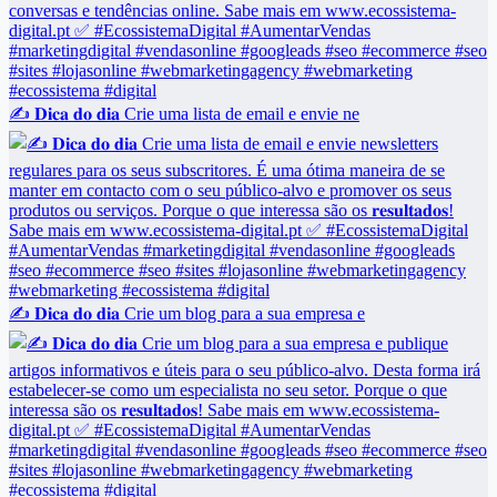
✍️ 𝐃𝐢𝐜𝐚 𝐝𝐨 𝐝𝐢𝐚 Crie uma lista de email e envie ne
✍️ 𝐃𝐢𝐜𝐚 𝐝𝐨 𝐝𝐢𝐚 Crie um blog para a sua empresa e