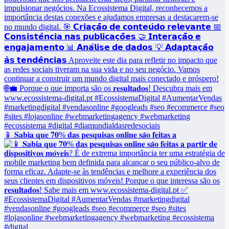
📱 𝐒𝐚𝐛𝐢𝐚 𝐪𝐮𝐞 𝟕𝟎% 𝐝𝐚𝐬 𝐩𝐞𝐬𝐪𝐮𝐢𝐬𝐚𝐬 𝐨𝐧𝐥𝐢𝐧𝐞 𝐬𝐚̃𝐨 𝐟𝐞𝐢𝐭𝐚𝐬 𝐚