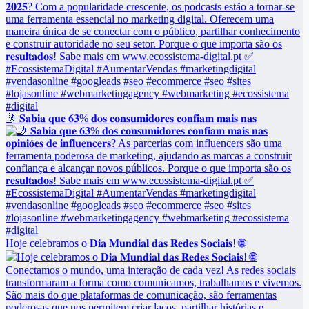
🤳 𝐒𝐚𝐛𝐢𝐚 𝐪𝐮𝐞 𝟔𝟑% 𝐝𝐨𝐬 𝐜𝐨𝐧𝐬𝐮𝐦𝐢𝐝𝐨𝐫𝐞𝐬 𝐜𝐨𝐧𝐟𝐢𝐚𝐦 𝐦𝐚𝐢𝐬 𝐧𝐚𝐬
Hoje celebramos o 𝐃𝐢𝐚 𝐌𝐮𝐧𝐝𝐢𝐚𝐥 𝐝𝐚𝐬 𝐑𝐞𝐝𝐞𝐬 𝐒𝐨𝐜𝐢𝐚𝐢𝐬! 🌐