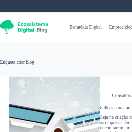
Pular
para
o
conteúdo
Estratégia Digital
Empreended
Etiqueta
criar blog
Consultori
8 dicas para apre
Seja na criação 
as empresas têm 
encontrarem um l