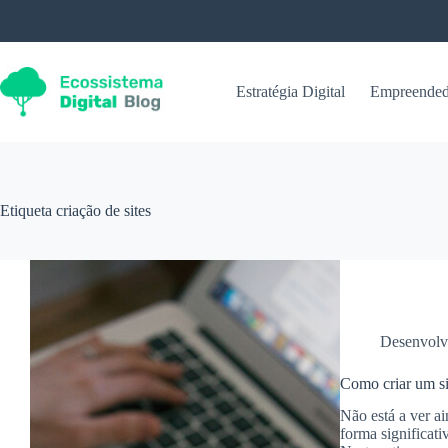
Pular
para
o
conteúdo
Estratégia Digital
Empreended
Etiqueta
criação de sites
Desenvolv
Como criar um si
Não está a ver a
forma significati