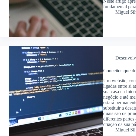
Neste artigo apr
fundamental para
Miguel Sil
Desenvolv
Conceitos que de
Um website, com
ligadas entre si 
sua casa na Inter
negócio e até me
estará permanent
substituir a desa
quais são os prin
diferentes parte
criação da sua pá
Miguel Sil