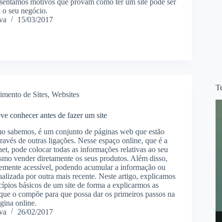
esentamos motivos que provam como ter um site pode ser
 o seu negócio.
va
15/03/2017
T
imento de Sites
,
Websites
ve conhecer antes de fazer um site
o sabemos, é um conjunto de páginas web que estão
através de outras ligações. Nesse espaço online, que é a
net, pode colocar todas as informações relativas ao seu
smo vender diretamente os seus produtos. Além disso,
emente acessível, podendo acumular a informação ou
tualizada por outra mais recente. Neste artigo, explicamos
cípios básicos de um site de forma a explicarmos as
s que o compõe para que possa dar os primeiros passos na
gina online.
va
26/02/2017