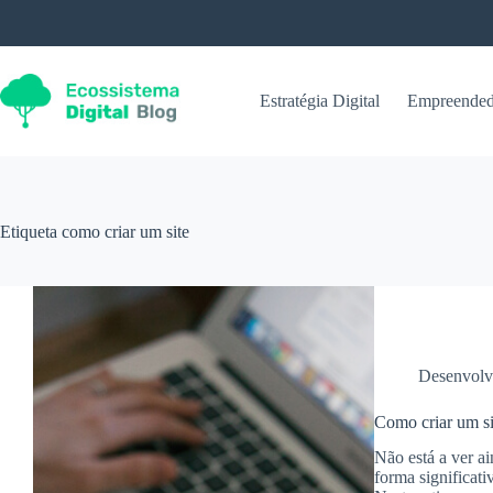
Pular
para
o
conteúdo
Estratégia Digital
Empreended
Etiqueta
como criar um site
Desenvolv
Como criar um si
Não está a ver a
forma significati