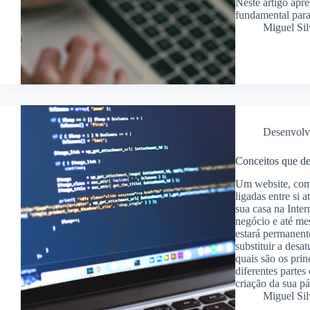
Neste artigo apr
fundamental para
Miguel Sil
Desenvolv
Conceitos que de
Um website, com
ligadas entre si 
sua casa na Inter
negócio e até me
estará permanent
substituir a desa
quais são os prin
diferentes parte
criação da sua pá
Miguel Sil