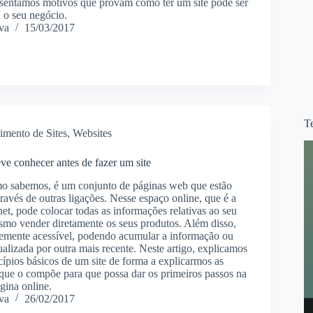
esentamos motivos que provam como ter um site pode ser
 o seu negócio.
va
15/03/2017
T
imento de Sites
,
Websites
ve conhecer antes de fazer um site
o sabemos, é um conjunto de páginas web que estão
através de outras ligações. Nesse espaço online, que é a
net, pode colocar todas as informações relativas ao seu
smo vender diretamente os seus produtos. Além disso,
emente acessível, podendo acumular a informação ou
tualizada por outra mais recente. Neste artigo, explicamos
cípios básicos de um site de forma a explicarmos as
s que o compõe para que possa dar os primeiros passos na
gina online.
va
26/02/2017