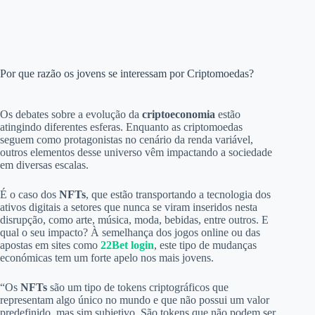
Por que razão os jovens se interessam por Criptomoedas?
Os debates sobre a evolução da
criptoeconomia
estão
atingindo diferentes esferas. Enquanto as criptomoedas
seguem como protagonistas no cenário da renda variável,
outros elementos desse universo vêm impactando a sociedade
em diversas escalas.
É o caso dos
NFTs
, que estão transportando a tecnologia dos
ativos digitais a setores que nunca se viram inseridos nesta
disrupção, como arte, música, moda, bebidas, entre outros. E
qual o seu impacto? À semelhança dos jogos online ou das
apostas em sites como
22Bet login
, este tipo de mudanças
económicas tem um forte apelo nos mais jovens.
“Os
NFTs
são um tipo de tokens criptográficos que
representam algo único no mundo e que não possui um valor
predefinido, mas sim subjetivo. São tokens que não podem ser