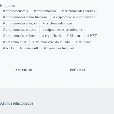
Etiquetas
#
criptoeconomia
#
criptomoedas
#
criptomoedas baratas
#
criptomoedas como funciona
#
criptomoedas como investir
#
criptomoedas cotação
#
criptomoedas hoje
#
criptomoedas o que é
#
criptomoedas promissoras
#
criptomoedas valores
#
cryptobank
#
Monnos
#
NFT
#
nft como criar
#
nft mais caro do mundo
#
nft token
#
NFTs
#
o que é nft
#
token não fungível
ANTERIOR
PRÓXIMO
Artigos relacionados