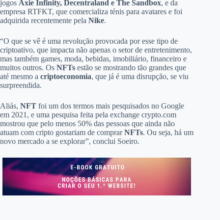
jogos
Axie Infinity, Decentraland e The Sandbox
, e da
empresa RTFKT, que comercializa ténis para avatares e foi
adquirida recentemente pela
Nike
.
“O que se vê é uma revolução provocada por esse tipo de
criptoativo, que impacta não apenas o setor de entretenimento,
mas também games, moda, bebidas, imobiliário, financeiro e
muitos outros. Os
NFTs
estão se mostrando tão grandes que
até mesmo a
criptoeconomia
, que já é uma disrupção, se viu
surpreendida.
Aliás,
NFT
foi um dos termos mais pesquisados no Google
em 2021, e uma pesquisa feita pela exchange crypto.com
mostrou que pelo menos 50% das pessoas que ainda não
atuam com cripto gostariam de comprar
NFTs
. Ou seja, há um
novo mercado a se explorar”, conclui Soeiro.