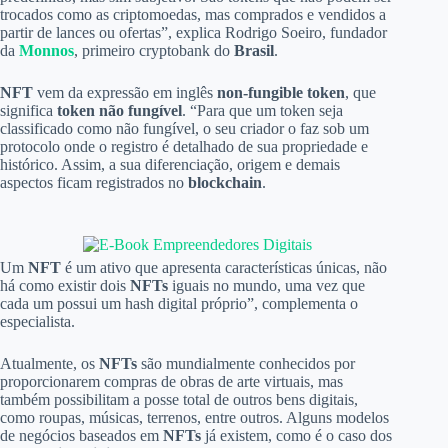
trocados como as criptomoedas, mas comprados e vendidos a
partir de lances ou ofertas”, explica Rodrigo Soeiro, fundador
da
Monnos
, primeiro cryptobank do
Brasil
.
NFT
vem da expressão em inglês
non-fungible token
, que
significa
token não fungível
. “Para que um token seja
classificado como não fungível, o seu criador o faz sob um
protocolo onde o registro é detalhado de sua propriedade e
histórico. Assim, a sua diferenciação, origem e demais
aspectos ficam registrados no
blockchain
.
Um
NFT
é um ativo que apresenta características únicas, não
há como existir dois
NFTs
iguais no mundo, uma vez que
cada um possui um hash digital próprio”, complementa o
especialista.
Atualmente, os
NFTs
são mundialmente conhecidos por
proporcionarem compras de obras de arte virtuais, mas
também possibilitam a posse total de outros bens digitais,
como roupas, músicas, terrenos, entre outros. Alguns modelos
de negócios baseados em
NFTs
já existem, como é o caso dos