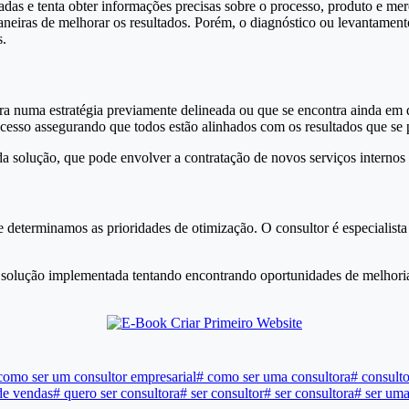
das e tenta obter informações precisas sobre o processo, produto e me
aneiras de melhorar os resultados. Porém, o diagnóstico ou levantament
s.
a numa estratégia previamente delineada ou que se encontra ainda em 
ocesso assegurando que todos estão alinhados com os resultados que se p
da solução, que pode envolver a contratação de novos serviços internos 
 determinamos as prioridades de otimização. O consultor é especialista
a solução implementada tentando encontrando oportunidades de melhoria
omo ser um consultor empresarial
#
como ser uma consultora
#
consulto
de vendas
#
quero ser consultora
#
ser consultor
#
ser consultora
#
ser uma